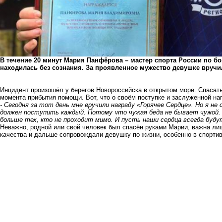
В течение 20 минут Мария Панфёрова – мастер спорта России по бо
находилась без сознания. За проявленное мужество девушке вручи
Инцидент произошёл у берегов Новороссийска в открытом море. Спаса
момента прибытия помощи. Вот, что о своём поступке и заслуженной на
- Сегодня за тот день мне вручили награду «Горячее Сердце». Но я н
должен поступить каждый. Потому что чужая беда не бывает чужой.
больше тех, кто не проходит мимо. И пусть наши сердца всегда буду
Неважно, родной или свой человек был спасён руками Марии, важна ли
качества и дальше сопровождали девушку по жизни, особенно в спортив