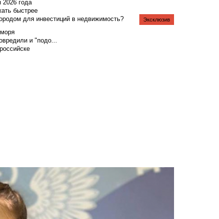
я 2026 года
жать быстрее
городом для инвестиций в недвижимость?
Эксклюзив
 моря
вредили и "подо...
российске