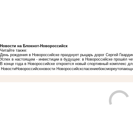
Новости на Блoкнoт-Новороссийск
Читайте также:
День рождения в Новороссийске празднует рыцарь дорог Сергей Гварди
Успех в настоящем - инвестиции в будущее: в Новороссийске прошёл ч
В конце года в Новороссийске откроется новый спортивный комплекс дл
Новости
Новороссийск
новости Новороссийск
спасение
бокс
море
утопающ