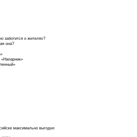
о заботится о жителях?
ая она?
а»
а «Напарник»
шленный»
ссийске максимально выгодно