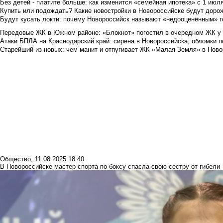
Без детей - платите больше: как изменится «семейная ипотека» с 1 июл
Купить или подождать? Какие новостройки в Новороссийске будут доро
Будут кусать локти: почему Новороссийск называют «недооценённым» 
Передовые ЖК в Южном районе: «Блокнот» погостил в очередном ЖК у
Атаки БПЛА на Краснодарский край: сирена в Новороссийска, обломки по
Старейший из новых: чем манит и отпугивает ЖК «Малая Земля» в Ново
Общество
,
11.08.2025 18:40
В Новороссийске мастер спорта по боксу спасла свою сестру от гибели