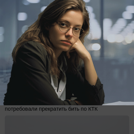
вчера в 16:30
1
Общество
Украинцам запретили бить по нефтяным
объектам в Чёрном море после атаки на
Новороссийск
На фоне атак по Новороссийску США
потребовали прекратить бить по КТК