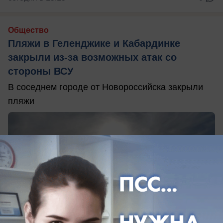
Общество
Пляжи в Геленджике и Кабардинке
закрыли из-за возможных атак со
стороны ВСУ
В соседнем городе от Новороссийска закрыли
пляжи