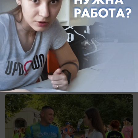
сегодня в 14:25
0
Спорт
Что заставляет новороссийцев вставать
в субботу в 6 утра и идти на пробежку?
В Новороссийске прошёл уже 50-й забег проекта
«5 вёрст»