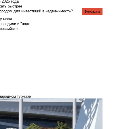
я 2026 года
жать быстрее
городом для инвестиций в недвижимость?
Эксклюзив
у моря
вредили и "подо...
российске
ународном турнире