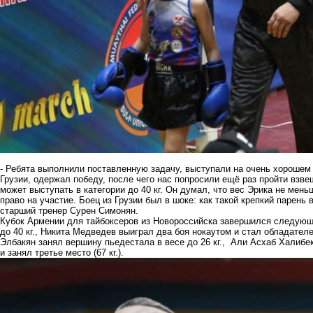
- Ребята выполнили поставленную задачу, выступали на очень хорошем 
Грузии, одержал победу, после чего нас попросили ещё раз пройти взвеш
может выступать в категории до 40 кг. Он думал, что вес Эрика не мен
право на участие. Боец из Грузии был в шоке: как такой крепкий парень
старший тренер Сурен Симонян.
Кубок Армении для тайбоксеров из Новороссийска завершился следующи
до 40 кг., Никита Медведев выиграл два боя нокаутом и стал обладателе
Элбакян занял вершину пьедестала в весе до 26 кг., Али Асхаб Халибе
и занял третье место (67 кг.).