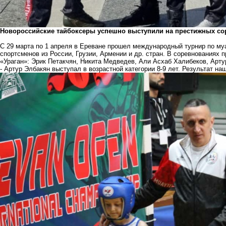
Новороссийские тайбоксеры успешно выступили на престижных со
С 29 марта по 1 апреля в Ереване прошел международный турнир по му
спортсменов из России, Грузии, Армении и др. стран. В соревнованиях 
«Ураган»: Эрик Петакчян, Никита Медведев, Али Асхаб Халибеков, Арту
- Артур Элбакян выступал в возрастной категории 8-9 лет. Результат на