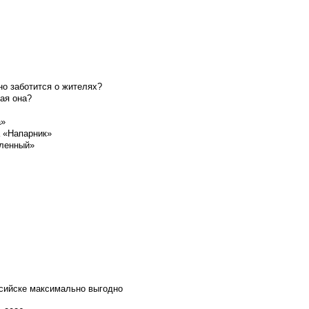
о заботится о жителях?
ая она?
а»
а «Напарник»
шленный»
ссийске максимально выгодно