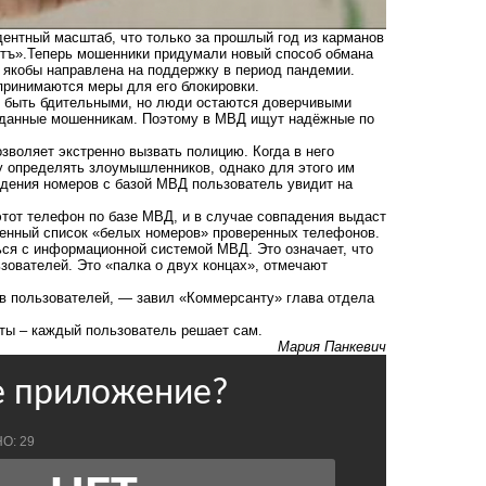
ентный масштаб, что только за прошлый год из карманов
тъ».Теперь мошенники придумали новый способ обмана
 якобы направлена на поддержку в период пандемии.
принимаются меры для его блокировки.
и быть бдительными, но люди остаются доверчивыми
е данные мошенникам. Поэтому в МВД ищут надёжные по
зволяет экстренно вызвать полицию. Когда в него
у определять злоумышленников, однако для этого им
адения номеров с базой МВД пользователь увидит на
 этот телефон по базе МВД, и в случае совпадения выдаст
венный список «белых номеров» проверенных телефонов.
ься с информационной системой МВД. Это означает, что
зователей. Это «палка о двух концах», отмечают
ов пользователей, — завил «Коммерсанту» глава отдела
ты – каждый пользователь решает сам.
Мария Панкевич