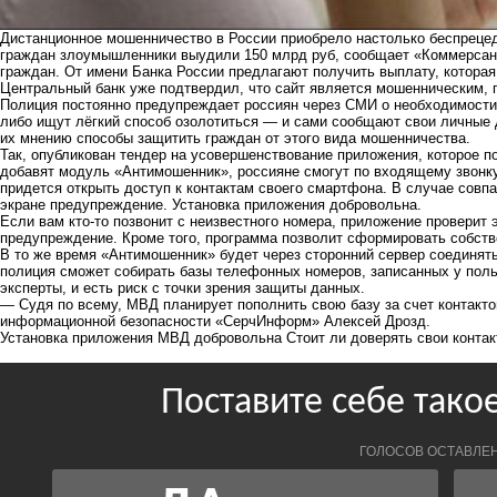
Дистанционное мошенничество в России приобрело настолько беспрецед
граждан злоумышленники выудили 150 млрд руб, сообщает «Коммерсан
граждан. От имени Банка России предлагают получить выплату, которая
Центральный банк уже подтвердил, что сайт является мошенническим, 
Полиция постоянно предупреждает россиян через СМИ о необходимост
либо ищут лёгкий способ озолотиться — и сами сообщают свои личны
их мнению способы защитить граждан от этого вида мошенничества.
Так, опубликован тендер на усовершенствование приложения, которое по
добавят модуль «Антимошенник», россияне смогут по входящему звонк
придется открыть доступ к контактам своего смартфона. В случае совп
экране предупреждение. Установка приложения добровольна.
Если вам кто-то позвонит с неизвестного номера, приложение проверит
предупреждение. Кроме того, программа позволит сформировать собст
В то же время «Антимошенник» будет через сторонний сервер соединят
полиция сможет собирать базы телефонных номеров, записанных у поль
эксперты, и есть риск с точки зрения защиты данных.
— Судя по всему, МВД планирует пополнить свою базу за счет контакт
информационной безопасности «СерчИнформ» Алексей Дрозд.
Установка приложения МВД добровольна Стоит ли доверять свои контак