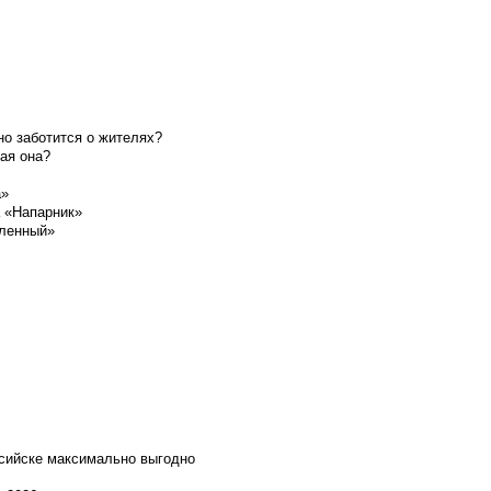
о заботится о жителях?
ая она?
а»
а «Напарник»
шленный»
ссийске максимально выгодно