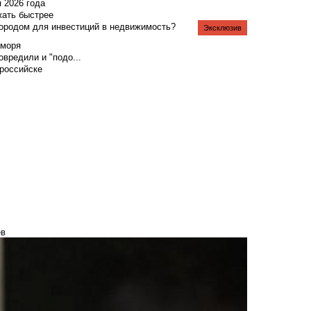
я 2026 года
жать быстрее
городом для инвестиций в недвижимость?
Эксклюзив
 моря
вредили и "подо...
российске
ев