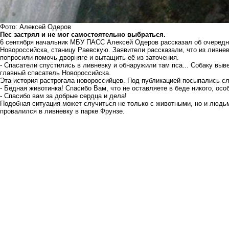
Фото: Алексей Одеров
Пес застрял и не мог самостоятельно выбраться.
6 сентября начальник МБУ ПАСС Алексей Одеров рассказал об очередно
Новороссийска, станицу Раевскую. Заявители рассказали, что из ливне
попросили помочь дворняге и вытащить её из заточения.
- Спасатели спустились в ливневку и обнаружили там пса... Собаку выве
главный спасатель Новороссийска.
Эта история растрогала новороссийцев. Под публикацией посыпались с
- Бедная животинка! Спасибо Вам, что не оставляете в беде никого, осо
- Спасибо вам за добрые сердца и дела!
Подобная ситуация может случиться не только с животными, но и людь
провалился в ливневку в парке Фрунзе.