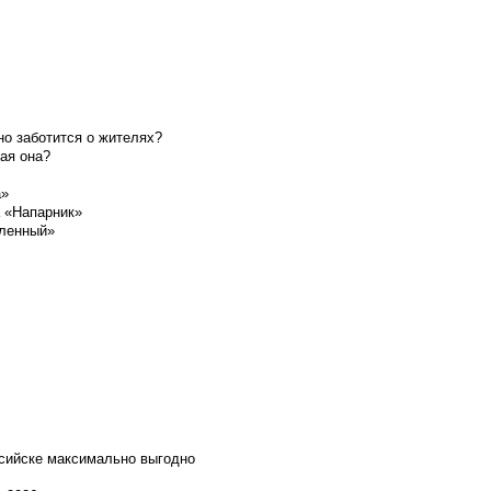
о заботится о жителях?
ая она?
а»
а «Напарник»
шленный»
ссийске максимально выгодно