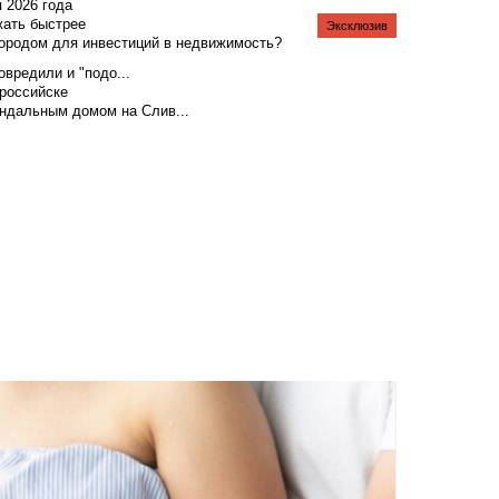
я 2026 года
жать быстрее
Эксклюзив
городом для инвестиций в недвижимость?
вредили и "подо...
российске
андальным домом на Слив...