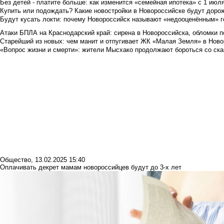
Без детей - платите больше: как изменится «семейная ипотека» с 1 июл
Купить или подождать? Какие новостройки в Новороссийске будут доро
Будут кусать локти: почему Новороссийск называют «недооценённым» 
Атаки БПЛА на Краснодарский край: сирена в Новороссийска, обломки по
Старейший из новых: чем манит и отпугивает ЖК «Малая Земля» в Ново
«Вопрос жизни и смерти»: жители Мысхако продолжают бороться со ск
Общество
,
13.02.2025 15:40
Оплачивать декрет мамам новороссийцев будут до 3-х лет