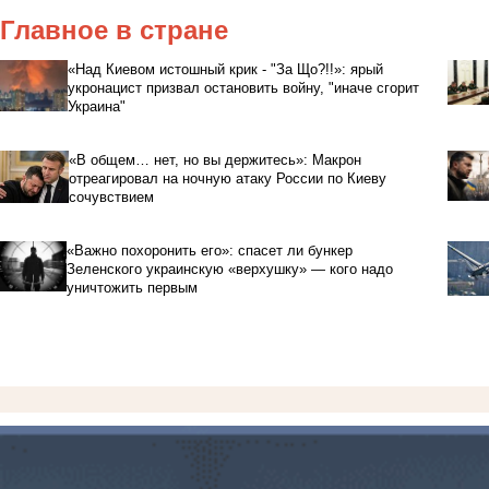
Главное в стране
«Над Киевом истошный крик - "За Що?!!»: ярый
укронацист призвал остановить войну, "иначе сгорит
Украина"
«В общем… нет, но вы держитесь»: Макрон
отреагировал на ночную атаку России по Киеву
сочувствием
«Важно похоронить его»: спасет ли бункер
Зеленского украинскую «верхушку» — кого надо
уничтожить первым