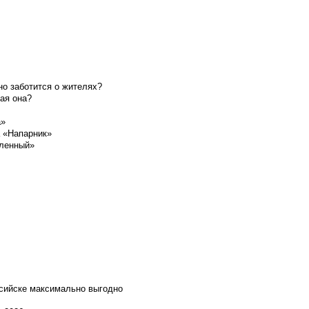
о заботится о жителях?
ая она?
а»
а «Напарник»
шленный»
ссийске максимально выгодно