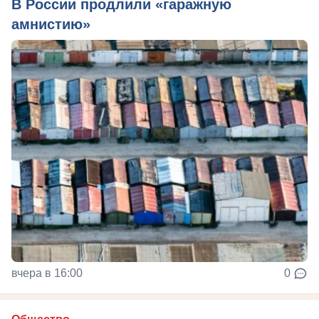
В России продлили «гаражную
амнистию»
вчера в 16:00
0