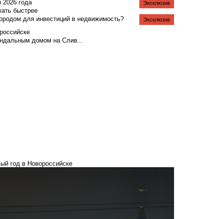
я 2026 года
Эксклюзив
жать быстрее
городом для инвестиций в недвижимость?
Эксклюзив
российске
андальным домом на Слив...
вый год в Новороссийске