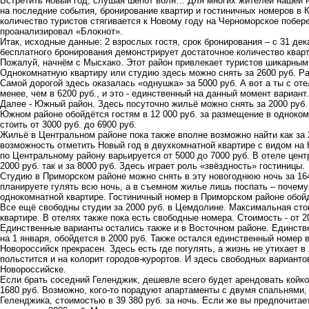
Встретить новый год, слушая шёпот волн… Для многих жителей нашей н
на последние события, бронирование квартир и гостиничных номеров в 
количество туристов стягивается к Новому году на Черноморское побере
проанализировал «Блокнот».
Итак, исходные данные: 2 взрослых гостя, срок бронирования – с 31 дек
бесплатного бронирования демонстрирует достаточное количество квар
Пожалуй, начнём с Мысхако. Этот район привлекает туристов шикарным
Однокомнатную квартиру или студию здесь можно снять за 2600 руб. Р
Самой дорогой здесь оказалась «однушка» за 5000 руб. А вот а ты с от
менее, чем в 6200 руб., и это - единственный на данный момент вариан
Далее - Южный район. Здесь посуточно жильё можно снять за 2000 руб.
Южном районе обойдётся гостям в 12 000 руб. за размещение в одноком
стоить от 3000 руб. до 6900 руб.
Жильё в Центральном районе пока также вполне возможно найти как за 2
возможность отметить Новый год в двухкомнатной квартире с видом на 
по Центральному району варьируется от 5000 до 7000 руб. В отеле цент
2000 руб. так и за 8000 руб. Здесь играет роль «звёздность» гостиницы.
Студию в Приморском районе можно снять в эту новогоднюю ночь за 1640
планируете гулять всю ночь, а в съемном жилье лишь поспать – почему 
однокомнатной квартире. Гостиничный номер в Приморском районе обойдё
Все ещё свободны студии за 2000 руб. в Цемдолине. Максимальная стои
квартире. В отелях также пока есть свободные номера. Стоимость - от 20
Единственные варианты остались также и в Восточном районе. Единстве
на 1 января, обойдется в 2000 руб. Также остался единственный номер 
Новороссийск прекрасен. Здесь есть где погулять, а жизнь не утихает в 
польстится и на колорит городов-курортов. И здесь свободных варианто
Новороссийске.
Если брать соседний Геленджик, дешевле всего будет арендовать койко-
1680 руб. Возможно, кого-то порадуют апартаменты с двумя спальнями,
Геленджика, стоимостью в 39 380 руб. за ночь. Если же вы предпочитае