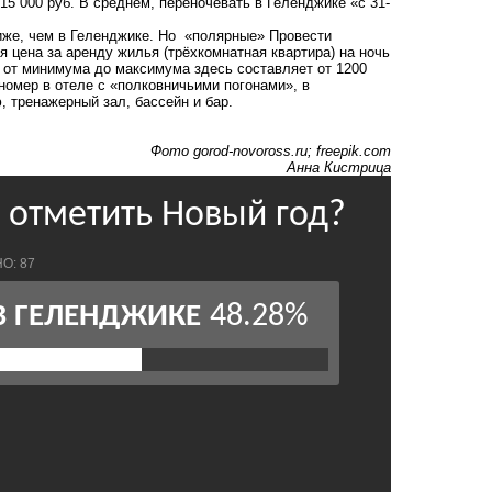
15 000 руб. В среднем, переночевать в Геленджике «с 31-
ниже, чем в Геленджике. Но «полярные» Провести
 цена за аренду жилья (трёхкомнатная квартира) на ночь
ос от минимума до максимума здесь составляет от 1200
 номер в отеле с «полковничьими погонами», в
, тренажерный зал, бассейн и бар.
Фото
gorod-novoross.ru
; freepik.com
Анна Кистрица