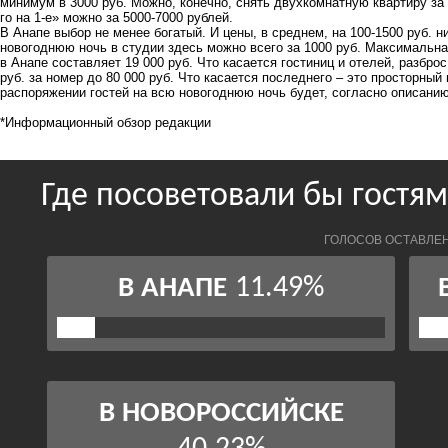
минимум в 3000 руб. Можно, конечно, снять двухкомнатную квартиру за 
го на 1-е» можно за 5000-7000 рублей.
В Анапе выбор не менее богатый. И цены, в среднем, на 100-1500 руб. 
новогоднюю ночь в студии здесь можно всего за 1000 руб. Максимальная
в Анапе составляет 19 000 руб. Что касается гостиниц и отелей, разбр
руб. за номер до 80 000 руб. Что касается последнего – это просторный
распоряжении гостей на всю новогоднюю ночь будет, согласно описанию
*Информационный обзор редакции