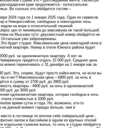
еобъятной страны это – долгожданная мечта. Несмотря
Краснодарском крае продолжается - колоссальное
жье. Во сколько это обойдется гостям –
абря 2024 года по 1 января 2025 года. Один из сервисов
тир в Новороссийске, свободных в новогоднюю ночь.
 видом на море и относительной тишиной.
азброс цен от минимума до максимума не такой большой.
елями на Мысхако туго: двухместный номер обойдётся не
т. Остальные уже забронированы.
 Это будет студия. Максимальная цена новогодней ночи в
натной квартире. Номер в отеле Южного района будет
000 руб. за однокомнатную квартиру. А вот за
Набережную придётся отдать 15 000 руб. Средняя цена
ра можно переночевать с 31 декабря на 1 января как за
 руб. Это, скорее, будут просто койко-места, но если вы
бы и нет? Максимальная цена – 6900 руб. за ночь в
тся в сумму от 2700 руб. до 3900 руб.
мость квартиры - 4900 руб. за ночь в однокомнатной
00 руб. до 3000 руб.
нная однокомнатная квартира, которая свободна в ночь
в отеле стоимостью в 3300 руб.
любое время суток и года. Но, возможно, кто-то
в на данный момент гораздо больше, чем в
место в гостинице по вполне себе либеральной цене -
 фитнес-залом и бассейном в одном из крупных отелей
те отдельное съемное жилье, то ночь в студии обойдётся