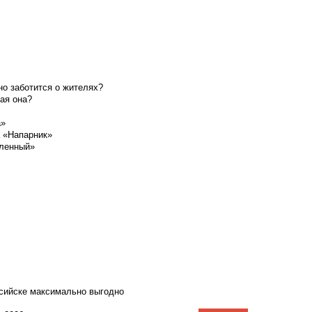
о заботится о жителях?
ая она?
а»
а «Напарник»
шленный»
ссийске максимально выгодно