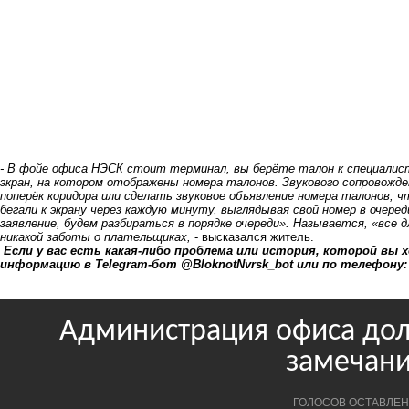
- В фойе офиса НЭСК стоит терминал, вы берёте талон к специалисту
экран, на котором отображены номера талонов. Звукового сопровожден
поперёк коридора или сделать звуковое объявление номера талонов, ч
бегали к экрану через каждую минуту, выглядывая свой номер в очер
заявление, будем разбираться в порядке очереди». Называется, «все д
никакой заботы о плательщиках,
- высказался житель.
Если у вас есть какая-либо проблема или история, которой вы
информацию в Telegram-бот @BloknotNvrsk_bot или по телефону: +