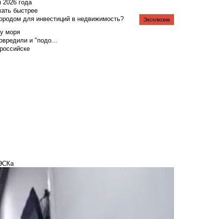
я 2026 года
жать быстрее
городом для инвестиций в недвижимость?
Эксклюзив
у моря
вредили и "подо...
российске
НЭСКа