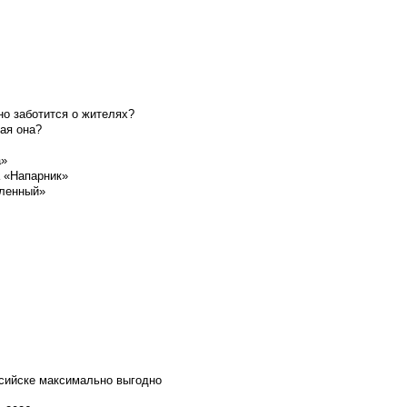
о заботится о жителях?
ая она?
а»
а «Напарник»
шленный»
ссийске максимально выгодно