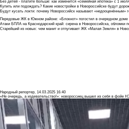
Без детей - платите больше: как изменится «семейная ипотека» с 1 июл
Купить или подождать? Какие новостройки в Новороссийске будут доро
Будут кусать локти: почему Новороссийск называют «недооценённым» 
Передовые ЖК в Южном районе: «Блокнот» погостил в очередном доме 
Атаки БПЛА на Краснодарский край: сирена в Новороссийска, обломки по
Старейший из новых: чем манит и отпугивает ЖК «Малая Земля» в Ново
Народный репортер
,
14.03.2025 16:40
«Не очередь, а издевательство!»: новороссиец вышел из себя в фойе 