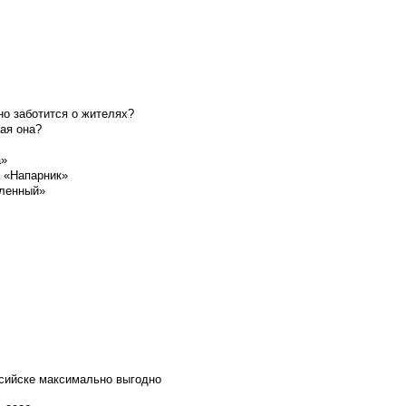
о заботится о жителях?
ая она?
а»
а «Напарник»
шленный»
ссийске максимально выгодно