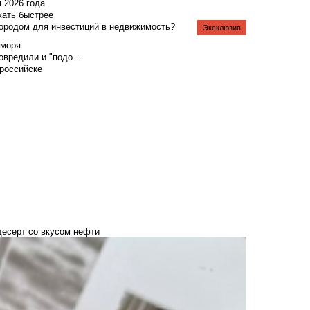
я 2026 года
жать быстрее
городом для инвестиций в недвижимость?
Эксклюзив
 моря
вредили и "подо...
российске
десерт со вкусом нефти