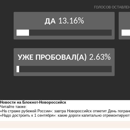
Новости на Блoкнoт-Новороссийск
Читайте также:
«На страже рубежей России»: завтра Новороссийск отметит День погран
«Надо достроить к 1 сентября»: какие дороги капитально отремонтирую