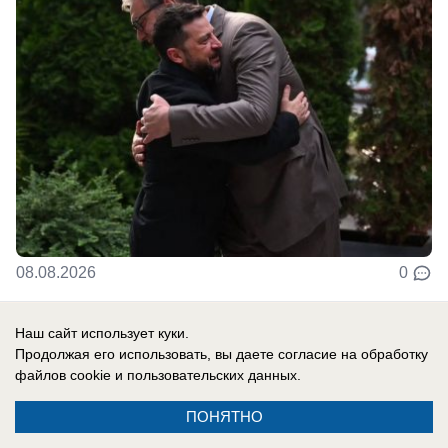
08.08.2026
0
Наш сайт использует куки.
В России
Продолжая его использовать, вы даете согласие на обработку
Гороскоп по знакам зодиака на 9 августа
файлов cookie
и пользовательских данных.
9 августа события заставят чаще
ПОНЯТНО
прислушиваться не только к логике, но и к