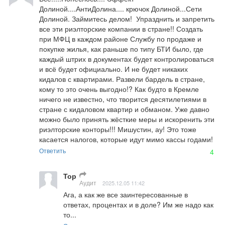
Долиной....АнтиДолина.... крючок Долиной...Сети 
Долиной. Займитесь делом!  Упразднить и запретить 
все эти риэлторские компании в стране!! Создать 
при МФЦ в каждом районе Службу по продаже и 
покупке жилья, как раньше по типу БТИ было, где 
каждый штрих в документах будет контролироваться 
и всё будет официально. И не будет никаких 
кидалов с квартирами. Развели бардель в стране, 
кому то это очень выгодно!? Как будто в Кремле 
ничего не известно, что творится десятилетиями в 
стране с кидаловом квартир и обманом. Уже давно 
можно было принять жёсткие меры и искоренить эти 
риэлторские конторы!!! Мишустин, ау! Это тоже 
касается налогов, которые идут мимо кассы годами!
Ответить
4
Тор
Аудит
2025.12.05 11:42
Ага, а как же все заинтересованные в 
ответах, процентах и в доле? Им же надо как 
то...