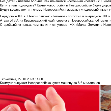
Без детей - платите больше: как изменится «семейная ипотека» с 1 июл
Купить или подождать? Какие новостройки в Новороссийске будут доро
Будут кусать локти: почему Новороссийск называют «недооценённым» 
Передовые ЖК в Южном районе: «Блокнот» погостил в очередном ЖК у
Атаки БПЛА на Краснодарский край: сирена в Новороссийска, обломки по
Старейший из новых: чем манит и отпугивает ЖК «Малая Земля» в Ново
Экономика
,
27.10.2023 14:00
Коммунальщикам Новороссийска купят машину за 8,6 миллионов