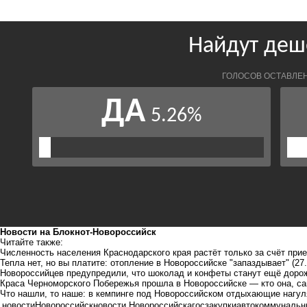
Новости на Блoкнoт-Новороссийск
Читайте также:
Численность населения Краснодарского края растёт только за счёт при
Тепла нет, но вы платите: отопление в Новороссийске "запаздывает"
(27
Новороссийцев предупредили, что шоколад и конфеты станут ещё дор
Краса Черноморского Побережья прошла в Новороссийске — кто она, са
Что нашли, то наше: в кемпинге под Новороссийском отдыхающие нагул
новости
Новороссийск
новости Новороссийска
госзакупки
авто
коммунальн