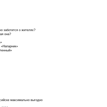
о заботится о жителях?
ая она?
а»
а «Напарник»
шленный»
ссийске максимально выгодно