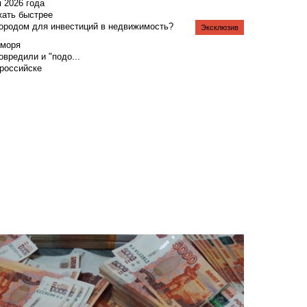
я 2026 года
жать быстрее
городом для инвестиций в недвижимость?
Эксклюзив
 моря
вредили и "подо...
российске