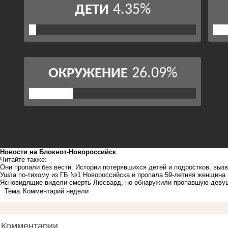
Новости на Блoкнoт-Новороссийск
Читайте также:
Они пропали без вести. Истории потерявшихся детей и подростков, вы
Ушла по-тихому из ГБ №1 Новороссийска и пропала 59-летняя женщина
Ясновидящие видели смерть Люсвард, но обнаружили пропавшую деву
Тема:
Комментарий недели
Комментарии