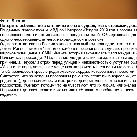
Фото: Блокнот
Потерять ребенка, не знать ничего о его судьбе, жить страхами, д
По данным пресс-службы МВД по Новороссийску за 2019 год в городе з
несовершеннолетних от их законных представителей. Обнадеживающая 
одного несовершеннолетнего, находящегося в розыске.
Однако статистика по России ужасает- каждый год пропадает около ста 
детей. Ранее "Блокнот"
писал о наиболее резонансных случаях пропажи 
широкое освещение в СМИ
. Чья -та история закончилась хэппи-эндом и 
Почему так происходит? Ведь зачастую дети сами покидают стены родно
причинами. Неужели страх перед улицей и неизвестностью уступает об
«Ушел и не вернулся», - все чаще можно прочесть в социальных сетях. 
то обливающееся кровью родительское сердце, которое ждет новостей.
Считается, что за каждым пропавшим ребенком стоит вина взрослых, от 
рядом нет), до невозможности выстроить доверительные отношения с со
подростков. Убегают, потому что не чувствуют, что их любят, или жела
О причинах детских пропаж и их мотивах «Блокнот» пообщался с психо
недели».