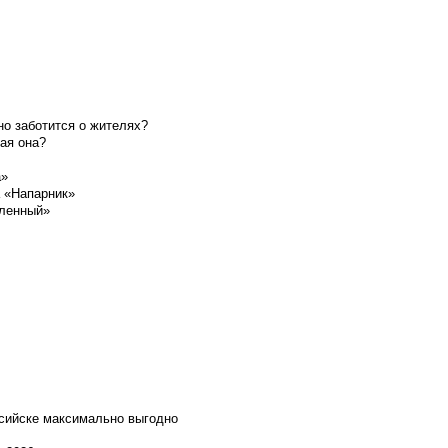
о заботится о жителях?
ая она?
а»
а «Напарник»
шленный»
ссийске максимально выгодно