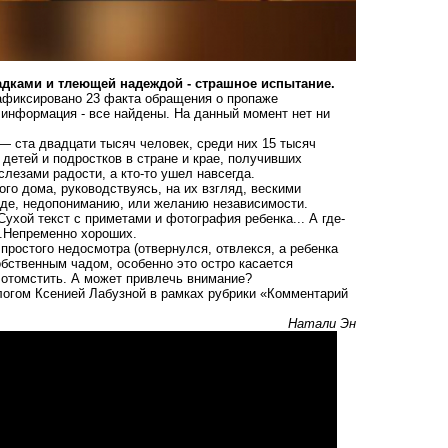
огадками и тлеющей надеждой - страшное испытание.
афиксировано 23 факта обращения о пропаже
информация - все найдены. На данный момент нет ни
— ста двадцати тысяч человек, среди них 15 тысяч
детей и подростков в стране и крае, получивших
слезами радости, а кто-то ушел навсегда.
го дома, руководствуясь, на их взгляд, вескими
иде, недопониманию, или желанию независимости.
Сухой текст с приметами и фотография ребенка... А где-
..Непременно хороших.
простого недосмотра (отвернулся, отвлекся, а ребенка
бственным чадом, особенно это остро касается
я отомстить. А может привлечь внимание?
логом Ксенией Лабузной в рамках рубрики «Комментарий
Натали Эн