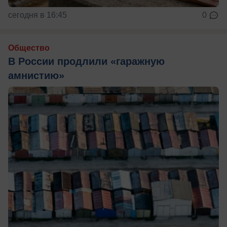
сегодня в 16:45
0
Общество
В России продлили «гаражную
амнистию»