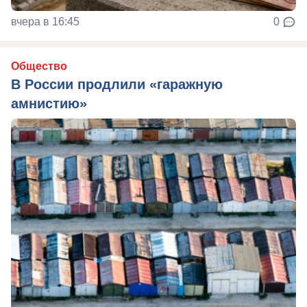
вчера в 16:45
0
Общество
В России продлили «гаражную
амнистию»