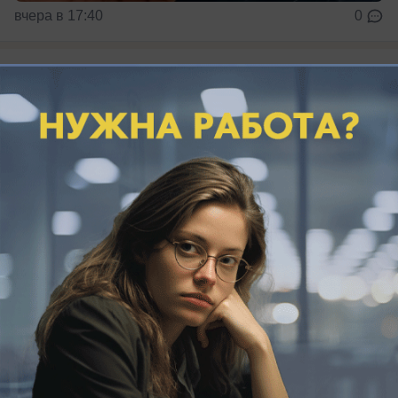
вчера в 17:40
0
Обращение в редакцию
«Вопрос жизни и смерти»: жители
Мысхако продолжают бороться со
скандальным домом на Сливина