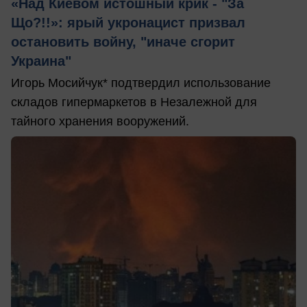
«Над Киевом истошный крик - "За
Що?!!»: ярый укронацист призвал
остановить войну, "иначе сгорит
Украина"
Игорь Мосийчук* подтвердил использование
складов гипермаркетов в Незалежной для
тайного хранения вооружений.