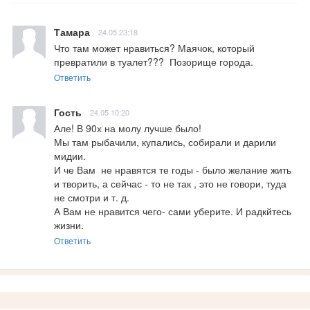
Тамара
24.05 23:18
Что там может нравиться? Маячок, который 
превратили в туалет???  Позорище города.
Ответить
Гость
24.05 10:20
Але! В 90х на молу лучше было!

Мы там рыбачили, купались, собирали и дарили 
мидии.

И че Вам  не нравятся те годы - было желание жить 
и творить, а сейчас - то не так , это не говори, туда 
не смотри и т. д.

А Вам не нравится чего- сами уберите. И радкйтесь 
жизни.
Ответить