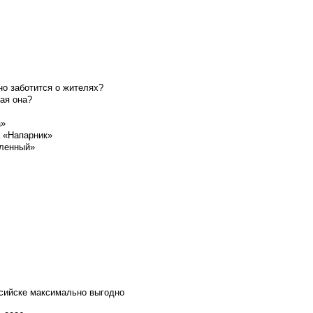
о заботится о жителях?
ая она?
а»
а «Напарник»
шленный»
ссийске максимально выгодно