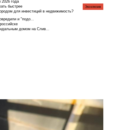
я 2026 года
жать быстрее
Эксклюзив
городом для инвестиций в недвижимость?
вредили и "подо...
российске
андальным домом на Слив...