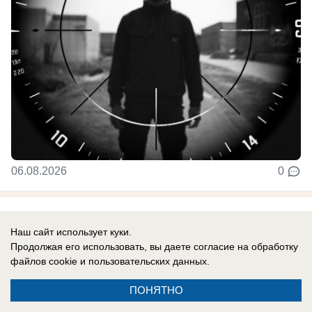
06.08.2026
0
В России
Наш сайт использует куки.
До них начало доходить: отставной
Продолжая его использовать, вы даете согласие на обработку
главком ВСУ Залужный признал полное
файлов cookie
и пользовательских данных.
поражение Украины перед Россией
ПОНЯТНО
Российская армия нашла противодействие