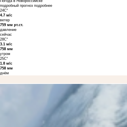
Погода в Новороссийске
подробный прогноз
подробнее
24C°
4.7 м/с
ветер
759 мм рт.ст.
давление
сейчас
28C°
3.1 м/с
758 мм
утром
25C°
1.8 м/с
758 мм
днём