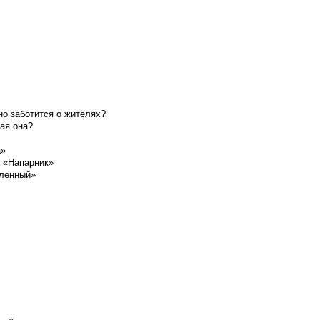
о заботится о жителях?
ая она?
а»
а «Напарник»
шленный»