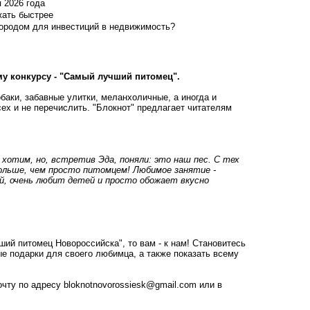
я 2026 года
жать быстрее
городом для инвестиций в недвижимость?
у конкурсу - "Самый лучший питомец".
обаки, забавные улитки, меланхоличные, а иногда и
Всех и не перечислить. "Блокнот" предлагает читателям
 хотим, но, встретив Эда, поняли: это наш пес. С тех
больше, чем просто питомцем! Любимое занятие -
й, очень любит детей и просто обожает вкусно
ий питомец Новороссийска", то вам - к нам! Становитесь
ые подарки для своего любимца, а также показать всему
очту по адресу
bloknotnovorossiesk@gmail.com
или в