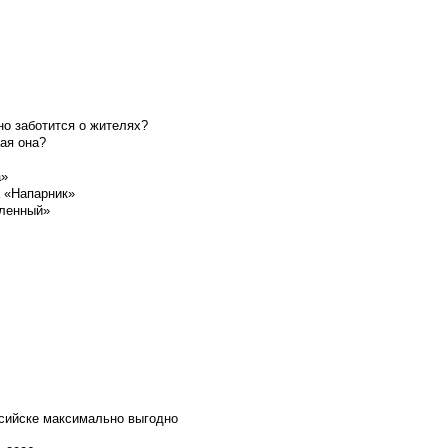
о заботится о жителях?
ая она?
а»
а «Напарник»
шленный»
ссийске максимально выгодно