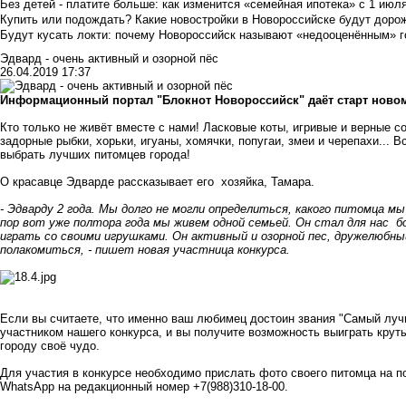
Без детей - платите больше: как изменится «семейная ипотека» с 1 июл
Купить или подождать? Какие новостройки в Новороссийске будут доро
Будут кусать локти: почему Новороссийск называют «недооценённым» 
Эдвард - очень активный и озорной пёс
26.04.2019 17:37
Информационный портал "Блокнот Новороссийск" даёт старт новом
Кто только не живёт вместе с нами! Ласковые коты, игривые и верные с
задорные рыбки, хорьки, игуаны, хомячки, попугаи, змеи и черепахи... 
выбрать лучших питомцев города!
О красавце Эдварде рассказывает его хозяйка, Тамара.
- Эдварду 2 года. Мы долго не могли определиться, какого питомца мы
пор вот уже полтора года мы живем одной семьей. Он стал для нас 
играть со своими игрушками. Он активный и озорной пес, дружелюбны
полакомиться, - пишет новая участница конкурса.
Если вы считаете, что именно ваш любимец достоин звания "Самый лучш
участником нашего конкурса, и вы получите возможность выиграть крут
городу своё чудо.
Для участия в конкурсе необходимо прислать фото своего питомца на п
WhatsApp на редакционный номер +7(988)310-18-00.