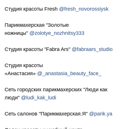
⠀
Студия красоты Fresh
@fresh_novorossiysk
⠀
Парикмахерская "Золотые
ножницы"
@zolotye_nozhnitsy333
⠀
Студия красоты "Fabra Ars"
@fabraars_studio
⠀
Студия красоты
«Анастасия»
@_anastasia_beauty_face_
⠀
Сеть городских парикмахерских "Люди как
люди"
@ludi_kak_ludi
⠀
Сеть салонов "Парикмахерская.Я"
@parik.ya
⠀