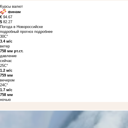
Курсы валют
€
94.67
$
82.27
Погода в Новороссийске
подробный прогноз
подробнее
30C°
3.4 м/с
ветер
758 мм рт.ст.
давление
сейчас
25C°
1.2 м/с
759 мм
вечером
24C°
1.7 м/с
758 мм
ночью