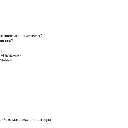
о заботится о жителях?
ая она?
а»
а «Напарник»
шленный»
ссийске максимально выгодно