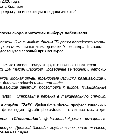
я 2026 года
жать быстрее
городом для инвестиций в недвижимость?
овсем скоро и читатели выберут победителя.
ратки». Очень любит фильм "Пираты Карибского моря»
персонажа»
,
- пишет мама девочки Александра. В своем
 достанутся главный приз конкурса.
льских голосов, получат крутые призы от партнеров:
ех! 100 тысяч шариков! Проведение вечеринок и детских
ежда, модная обувь, трендовые игрушки, развивающие и
- детская одежда и кое-что ещё»
звивающие занятия, подготовка к школе, музыкальные
_nvrsk
: «
Отправьте ребёнка в танцевальную студию.
студии "Zefir
".
@shatalova.photo
– профессиональный
ая фотостудия
@zefir_photostudio
- отличное место для
ва - «Chocomarket”.
@chocomarket_nvrsk
- импортные
derspa
–
Детский бассейн: грудничковое ранее плавание,
семейная сауна.