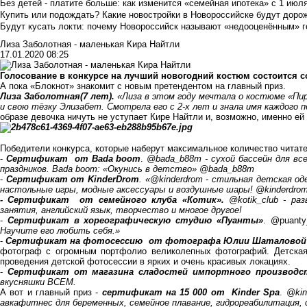
Без детей - платите больше: как изменится «семейная ипотека» с 1 июл
Купить или подождать? Какие новостройки в Новороссийске будут доро
Будут кусать локти: почему Новороссийск называют «недооценённым» 
Лиза Заболотная - маленькая Кира Найтли
17.01.2020 08:25
Голосование в конкурсе на лучший новогодний костюм состоится с
А пока «Блокнот» знакомит с новым претендентом на главный приз.
Лиза Заболотная(7 лет).
«Лиза в этом году мечтала о костюме «Пи
и свою тёзку Элизабет. Смотрела его с 2-х лет и знала имя каждого 
образе девочка ничуть не уступает Кире Найтли и, возможно, именно ей
Победители конкурса, которые наберут максимальное количество читате
-
Сертификат от Bada boom
.
@bada_b88m
- сухой бассейн для вс
праздников. Bada boom: «Окунись в детство» @bada_b88m
-
Сертификат от KinderDrom
. «
@kinderdrom
- стильная детская од
настольные игры, модные аксессуары и воздушные шары! @kinderdrom
- Сертификат от семейного клуба «Котик».
@kotik_club
- ра
занятия, английский язык, творчество и многое другое!
-
Сертификат в хореографическую студию «Пуанты»
.
@puanty
Научите его любить себя.»
-
Сертификат на фотосессию от фотографа Юлии Шаталовой в 
фотограф с огромным портфолио великолепных фотографий. Детск
проведения детской фотосессии в ярких и очень красивых локациях.
-
Сертификат от магазина сладостей импортного производст
вкусняшки ВСЕМ.
А вот и главный приз -
сертификат на 15 000 от Kinder Spa
.
@kin
авкафитнес для беременных, семейное плавание, гидрореабилитация, 