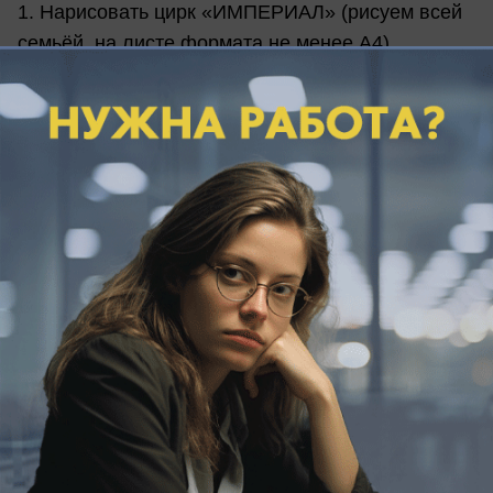
1. Нарисовать цирк «ИМПЕРИАЛ» (рисуем всей
семьёй, на листе формата не менее А4)
2. Прислать рисунок на
почту
bloknotnovorossiysk@gmail.com
или в
WhatsApp на номер +7(988) 310-18-00, указав
свои ФИО, возраст и телефон для обратной
связи
2. Прикрепить к заявке фотографию рисунка
3. Указать, в какой школе и в каком классе
учится ребёнок
4. Участвовать в голосовании на сайте "Блокнот
Новороссийск".
Обратите внимание!
В конкурсе могут
участвовать только дети школьного возраста и