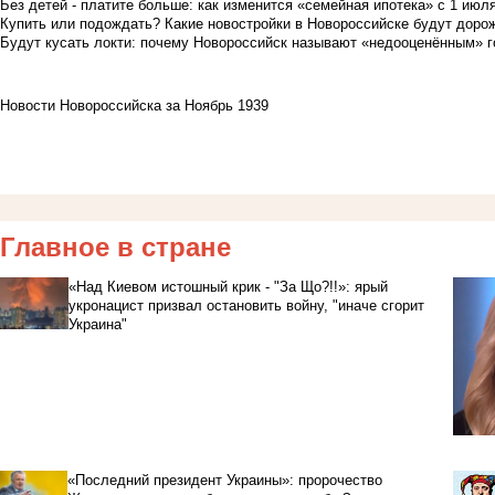
Без детей - платите больше: как изменится «семейная ипотека» с 1 июл
Купить или подождать? Какие новостройки в Новороссийске будут доро
Будут кусать локти: почему Новороссийск называют «недооценённым» 
Новости Новороссийска за Ноябрь 1939
Главное в стране
«Над Киевом истошный крик - "За Що?!!»: ярый
укронацист призвал остановить войну, "иначе сгорит
Украина"
«Последний президент Украины»: пророчество