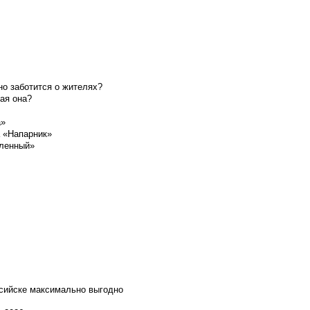
о заботится о жителях?
ая она?
а»
а «Напарник»
шленный»
ссийске максимально выгодно