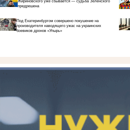
Жириновского уже сбывается — судьба Зеленского
предрешена
Под Екатеринбургом совершено покушение на
производителя наводящего ужас на украинских
боевиков дронов «Упырь»