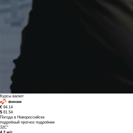
Курсы валют
€
94.14
$
81.54
Погода в Новороссийске
подробный прогноз
подробнее
32C°
4.2 м/с