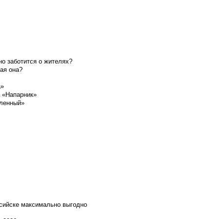
о заботится о жителях?
ая она?
а»
а «Напарник»
шленный»
ссийске максимально выгодно