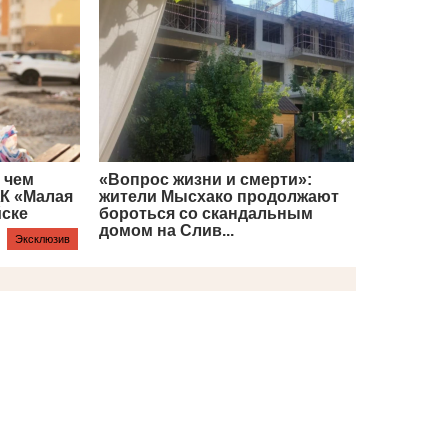
 чем
«Вопрос жизни и смерти»:
ЖК «Малая
жители Мысхако продолжают
йске
бороться со скандальным
домом на Слив...
Эксклюзив