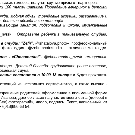
льских голосов, получат крутые призы от партнеров:
ех! 100 тысяч шариков! Проведение вечеринок и детских
ежда, модная обувь, трендовые игрушки, развивающие и
- детская одежда и кое-что ещё»
звивающие занятия, подготовка к школе, музыкальные
_nvrsk
: «
Отправьте ребёнка в танцевальную студию.
студии "Zefir
".
@shatalova.photo
– профессиональный
ая фотостудия
@zefir_photostudio
- отличное место для
ва - «Chocomarket”.
@chocomarket_nvrsk
- импортные
derspa
–
Детский бассейн: грудничковое ранее плавание,
семейная сауна.
вание состоится в 10:00 18 января
и будет проходить
стоящий из нескольких сертификатов, а каких именно -
разрешение родителей, оформленное в письменной форме
Иванова, даю согласие на участие моего сына (дочери) в
-ее) фотографий», число, подпись. Текст, написанный от
+7(918)986-68-54.