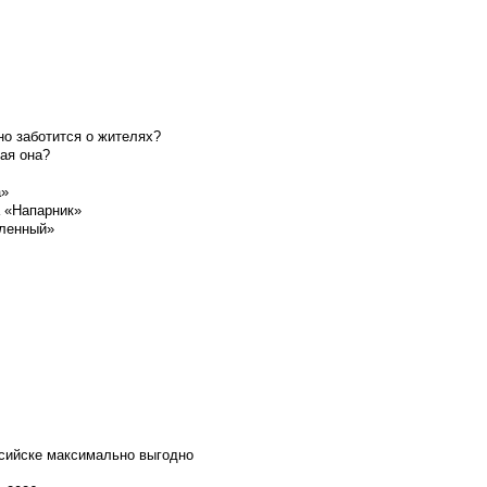
о заботится о жителях?
ая она?
а»
а «Напарник»
шленный»
ссийске максимально выгодно