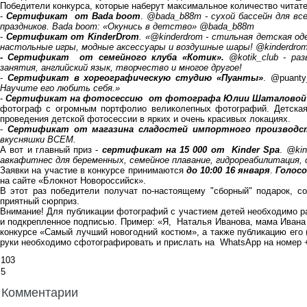
Победители конкурса, которые наберут максимальное количество читате
-
Сертификат от Bada boom
.
@bada_b88m
- сухой бассейн для вс
праздников. Bada boom: «Окунись в детство» @bada_b88m
-
Сертификат от KinderDrom
. «
@kinderdrom
- стильная детская од
настольные игры, модные аксессуары и воздушные шары! @kinderdrom
- Сертификат от семейного клуба «Котик».
@kotik_club
- ра
занятия, английский язык, творчество и многое другое!
-
Сертификат в хореографическую студию «Пуанты»
.
@puanty
Научите его любить себя.»
-
Сертификат на фотосессию от фотографа Юлии Шаталовой в 
фотограф с огромным портфолио великолепных фотографий. Детск
проведения детской фотосессии в ярких и очень красивых локациях.
-
Сертификат от магазина сладостей импортного производст
вкусняшки ВСЕМ.
А вот и главный приз -
сертификат на 15 000 от Kinder Spa
.
@kin
авкафитнес для беременных, семейное плавание, гидрореабилитация, 
Заявки на участие в конкурсе принимаются
до 10:00 16 января
.
Голосо
на сайте «Блокнот Новороссийск».
В этот раз победители получат по-настоящему "сборный" подарок, со
приятный сюрприз.
Внимание! Для публикации фотографий с участием детей необходимо 
и подкрепленное подписью. Пример: «Я, Наталья Иванова, мама Ивана 
конкурсе «Самый лучший новогодний костюм», а также публикацию его (
руки необходимо сфотографировать и прислать на WhatsApp на номер 
103
5
Комментарии