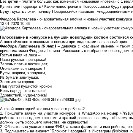
Без детей - платите больше: как изменится «семейная ипотека» с 1 июл
Купить или подождать? Какие новостройки в Новороссийске будут доро
Будут кусать локти: почему Новороссийск называют «недооценённым» 
Феодора Картелева - очаровательная елочка и новый участник конкурс
13.01.2020 10:36
Голосование в конкурсе на лучший новогодний костюм состоится с
А пока «Блокнот» знакомит с новыми претендентами на главный приз.
Феодора Картелева (6 лет)
– девочка с красивым именем и таким ж
прислала мама Феодоры Полина. Рассказать о выбранном новогоднем о
Гостья юная из леса –
Наша русская принцесса!
Зелень платья восхищает,
Огоньками вся сверкает!
Бусы, шарики, хлопушки,
Из бумаги завитушки.
Золотистая корона
Над густой пушистой кроной
Весь наряд – с иголочки!
Здравствуй, чудо-ёлочка!
А какой новогодний костюм у вашего ребенка?
1. Пришлите заявку на участие конкурсе в WhatsApp на номер +7(918)
ребенка в новогоднем костюме и краткий рассказ на тему: «Почему в
должны быть хорошего качества, не скриншоты!
2. Обязательно укажите ваши ФИО, а также фамилию и имя ребенка, его
3. Подпишитесь на аккаунт "Блокнот Народный" в Инстаграм @bloknot_n