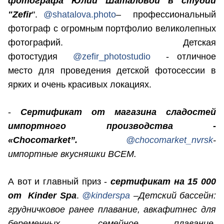
фотографа Юлии Шаталовой в студии
"Zefir
".
@shatalova.photo
– профессиональный
фотограф с огромным портфолио великолепных
фотографий. Детская
фотостудия
@zefir_photostudio
- отличное
место для проведения детской фотосессии в
ярких и очень красивых локациях.
-
Сертификат от магазина сладостей
импортного производства -
«Chocomarket”.
@chocomarket_nvrsk
-
импортные вкусняшки ВСЕМ.
А вот и главный приз -
сертификат на 15 000
от Kinder Spa
.
@kinderspa
–
Детский бассейн:
грудничковое ранее плавание, авкафитнес для
беременных, семейное плавание,