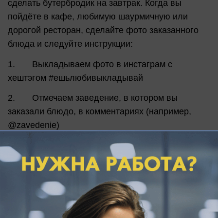
сделать бутербродик на завтрак. Когда вы
пойдёте в кафе, любимую шаурмичную или
дорогой ресторан, сделайте фото заказанного
блюда и следуйте инструкции:
1. Выкладываем фото в инстаграм с
хештэгом #ешьлюбивыкладывай
2. Отмечаем заведение, в котором вы
заказали блюдо, в комментариях (например,
@zavedenie)
3. Подписываемся на БЛОКНОТ
НОВОРОССИЙСК и не забываем отметить его в
комментариях @bloknot_novorossiysk
4. Отправляем фото-заявку в Whatsapp на
номер +7(988)310-18-00