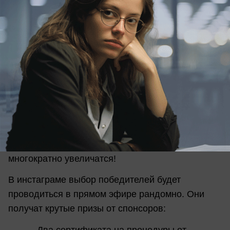
5. Выбираем наряд для полёта
6. Не забываем открыть свой аккаунт на
время конкурса, если он закрыт
Итоги конкурса будут подводиться 31 августа.
Главный приз – ПОЛЁТ НА ВЕРТОЛЁТЕ от
@nebo_novoross будет разыгрываться в ходе
голосования на сайте БЛОКНОТА
http://bloknot-
novorossiysk.ru/
. Поэтому если вы отправите
фото-заявку в Whatsupp, то шансы полетать
многократно увеличатся!
В инстаграме выбор победителей будет
проводиться в прямом эфире рандомно. Они
получат крутые призы от спонсоров:
- Два сертификата на процедуры от