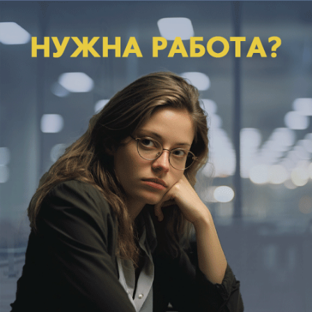
Напоминаем, что сегодня последний день, для
того чтобы Ваш кулинарный шедевр мог
вступить в борьбу за главный приз нашего
конкурса - полет на вертолете от нашего
партнера "Небо Новороссийска".
Уже завтра - 31 августа в 10.00 на
сайте БЛОКНОТА
http://bloknot-
novorossiysk.ru/
стартует голосование,
победитель которого отправится у
увлекательный полет на вертолете.
Также завтра в 12.00 в прямом эфире инстаграм
@bloknot_novorossiysk рандомно пройдет выбор
победителей, которые получат крутые призы от
спонсоров: